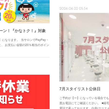
2026.06.22 05:34
ーン！『かなトク！』対象
になります。 当サロンでPayPay・
、 お支払い金額の20％相当のポイン
7月スタイリスト公休日
ご予約が【ー】になっている場合でも
度お電話にてご確認ください。 ■縮
電話で承っております。白井(クリエイ