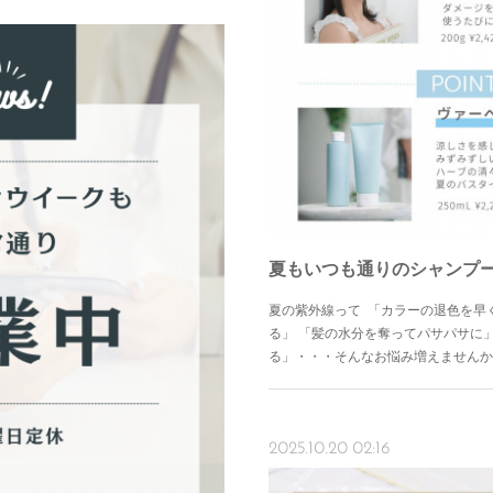
夏もいつも通りのシャンプー
夏の紫外線って 「カラーの退色を早
る」 「髪の水分を奪ってパサパサに
る」・・・そんなお悩み増えませんか
2025.10.20 02:16